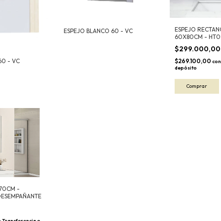
ESPEJO RECTAN
ESPEJO BLANCO 60 - VC
60X80CM - HT0
$299.000,0
60 - VC
$269.100,00
con
depósito
70CM -
DESEMPAÑANTE
n
Transferencia o