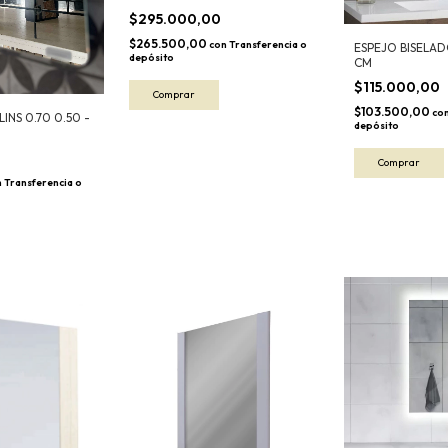
$295.000,00
$265.500,00
con
Transferencia o
ESPEJO BISELA
depósito
CM
$115.000,00
$103.500,00
co
INS 0.70 0.50 -
depósito
n
Transferencia o