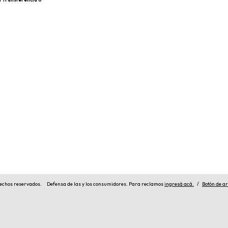
echos reservados.
Defensa de las y los consumidores. Para reclamos
ingresá acá.
/
Botón de a