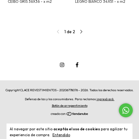
CEIBO GRIS 36X36 - x m2
LEGNO BIANCO 34X51 - x m2
1
de
2
Copyright CLACE REVESTIMIENTOS - 20206778076 - 2026. Todos los derechos reservados.
Defensa de las y los consumidores. Para reclamos
ingresá acá.
Botón de arrepentimiento
Al navegar por este sitio
aceptás el uso de cookies
para agilizar tu
experiencia de compra.
Entendido