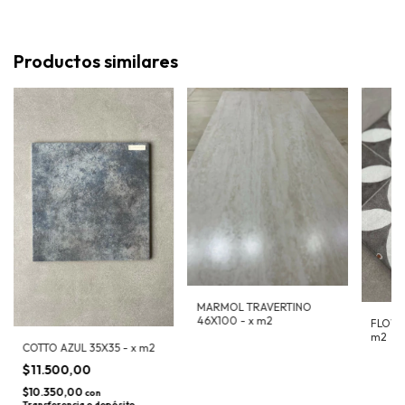
Productos similares
MARMOL TRAVERTINO
46X100 - x m2
FLOWE
m2
COTTO AZUL 35X35 - x m2
$11.500,00
$10.350,00
con
Transferencia o depósito