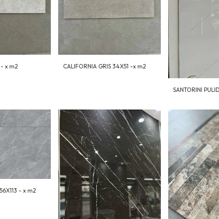
- x m2
CALIFORNIA GRIS 34X51 -x m2
SANTORINI PULID
6X113 - x m2