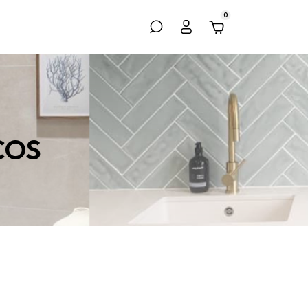
0
COS