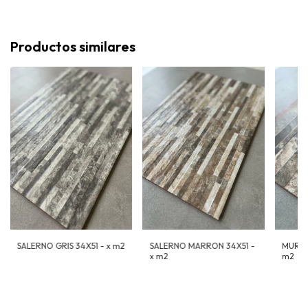
Productos similares
SALERNO GRIS 34X51 - x m2
SALERNO MARRON 34X51 -
MURO 
x m2
m2