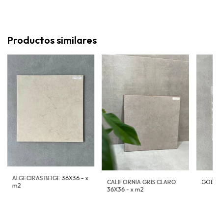
Productos similares
ALGECIRAS BEIGE 36X36 - x
CALIFORNIA GRIS CLARO
GOBI G
m2
36X36 - x m2