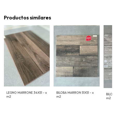
Productos similares
LEGNO MARRONE 34X51 - x
BILOBA MARRON 51X51 - x
BILOBA
m2
m2
m2