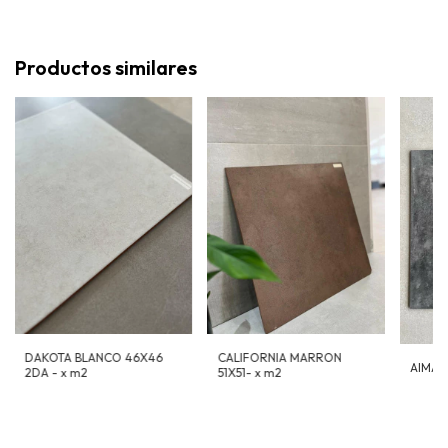
Productos similares
DAKOTA BLANCO 46X46
CALIFORNIA MARRON
AIMAR
2DA - x m2
51X51- x m2