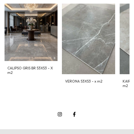
CALIPSO GRIS BR 53X53 - X
m2
VERONA 53X53 - x m2
KAIRO 
m2