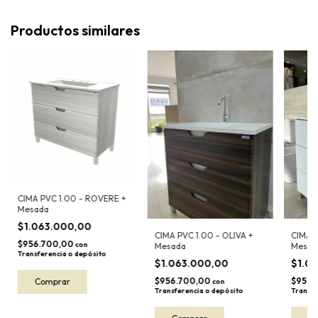
Productos similares
CIMA PVC 1.00 - ROVERE +
Mesada
$1.063.000,00
CIMA PVC 1.00 - OLIVA +
CIMA P
$956.700,00
con
Mesada
Mesad
Transferencia o depósito
$1.063.000,00
$1.0
$956.700,00
$956.
con
Transferencia o depósito
Transfe