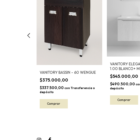
 COLGANTE 80
A LOSA 1AG
n
Transferencia o
VANITORY ELEG
1.00 BLANCO+ M
VANITORY BASSIN - 60 WENGUE
$545.000,00
$375.000,00
$490.500,00
co
$337.500,00
con
Transferencia o
depósito
depósito