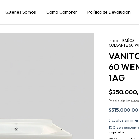
Quiénes Somos
Cómo Comprar
Política de Devolución
Inicio
.
BAÑOS
.
COLGANTE 60 WE
VANIT
60 WE
1AG
$350.000
Precio sin impue
$315.000,0
3
cuotas sin inte
10% de descuent
depósito