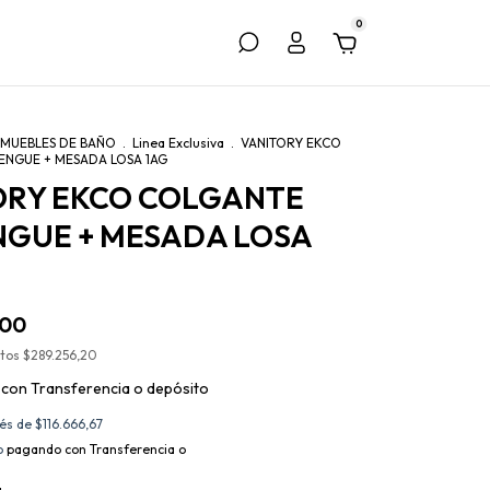
0
MUEBLES DE BAÑO
.
Linea Exclusiva
.
VANITORY EKCO
NGUE + MESADA LOSA 1AG
ORY EKCO COLGANTE
NGUE + MESADA LOSA
,00
stos
$289.256,20
0
con
Transferencia o depósito
rés de
$116.666,67
o
pagando con Transferencia o