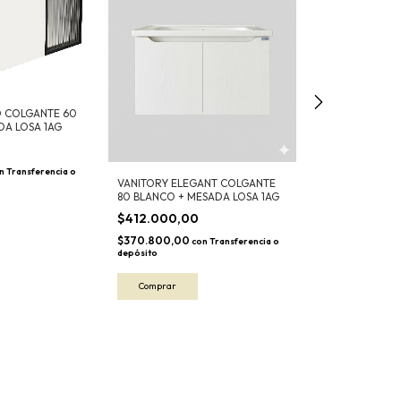
O COLGANTE 60
DA LOSA 1AG
0
n
Transferencia o
VANITORY ELEGANT COLGANTE
VANITORY BASSI
80 BLANCO + MESADA LOSA 1AG
$431.000,0
$412.000,00
$387.900,00
co
$370.800,00
depósito
con
Transferencia o
depósito