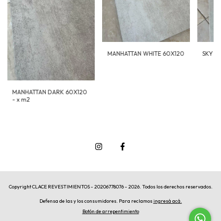
MANHATTAN WHITE 60X120
SKY PU
MANHATTAN DARK 60X120
- x m2
Copyright CLACE REVESTIMIENTOS - 20206778076 - 2026. Todos los derechos reservados.
Defensa de las y los consumidores. Para reclamos
ingresá acá.
Botón de arrepentimiento