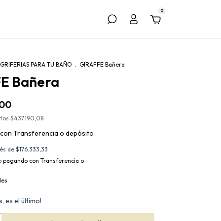
0
GRIFERIAS PARA TU BAÑO
.
GIRAFFE Bañera
E Bañera
,00
stos
$437.190,08
con
Transferencia o depósito
rés de
$176.333,33
o
pagando con Transferencia o
les
, es el último!