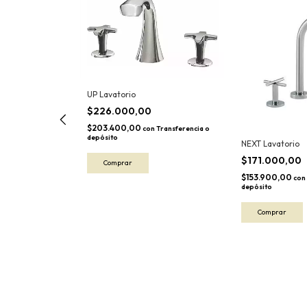
UP Lavatorio
$226.000,00
$203.400,00
con
Transferencia o
depósito
lto
NEXT Lavatorio
$171.000,00
$153.900,00
Transferencia o
con
depósito