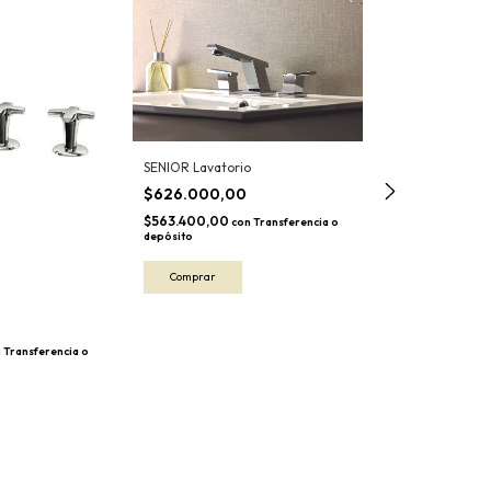
SENIOR Lavatorio
$626.000,00
$563.400,00
con
Transferencia o
SENIOR Bidet
depósito
$722.000,0
$649.800,00
c
depósito
0
n
Transferencia o