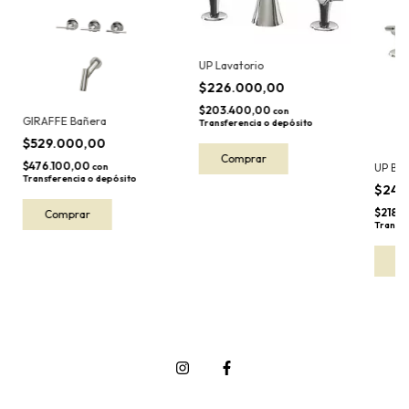
UP Lavatorio
$226.000,00
$203.400,00
con
GIRAFFE Bañera
Transferencia o depósito
$529.000,00
$476.100,00
con
UP Bid
Transferencia o depósito
$243
$218.
Transfe