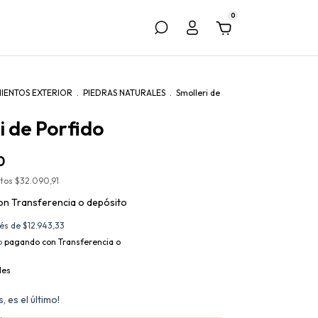
0
MIENTOS EXTERIOR
.
PIEDRAS NATURALES
.
Smolleri de
i de Porfido
0
stos
$32.090,91
on
Transferencia o depósito
rés de
$12.943,33
o
pagando con Transferencia o
les
, es el último!