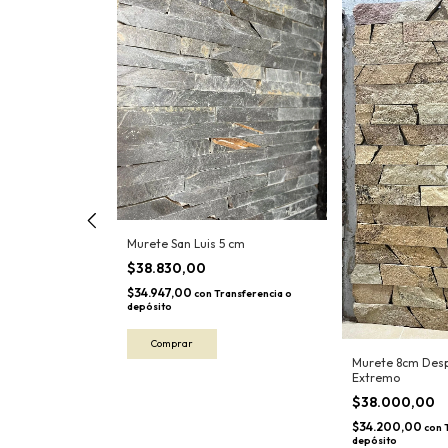
rde rosada
Murete San Luis 5 cm
$38.830,00
Transferencia o
$34.947,00
con
Transferencia o
depósito
Murete 8cm Desp
Extremo
$38.000,00
$34.200,00
con
depósito