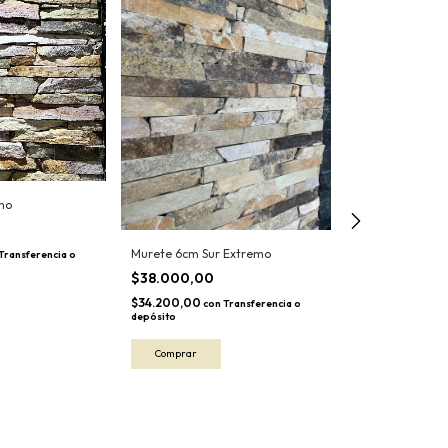
mo
Murete 5cm Sur
Murete 6cm Sur Extremo
Transferencia o
$38.000,00
$38.000,00
$34.200,00
con
$34.200,00
con
Transferencia o
depósito
depósito