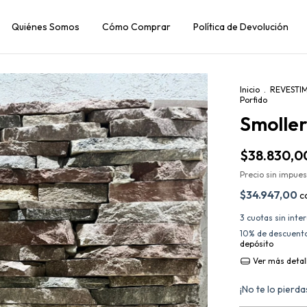
Quiénes Somos
Cómo Comprar
Política de Devolución
Inicio
.
REVESTI
Porfido
Smoller
$38.830,0
Precio sin impue
$34.947,00
c
3
cuotas sin inte
10% de descuent
depósito
Ver más detal
¡No te lo pierdas