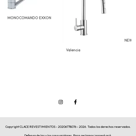
MONOCOMANDO EXXON
NEW 
Valencia
Copyright CLACE REVESTIMIENTOS - 20206778076 - 2026. Todos los derechos reservados.
Defensa de las y los consumidores. Para reclamos
ingresá acá.