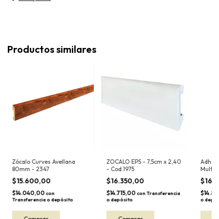
Productos similares
Zócalo Curves Avellana
ZOCALO EPS - 7,5cm x 2,40
Adhesi
80mm - 2347
- Cod:1975
Multif
$15.600,00
$16.350,00
$16.
$14.040,00
$14.715,00
$14.8
con
con
Transferencia
Transferencia o depósito
o depósito
o depós