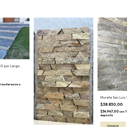
 20 por Largo
Transferencia o
Murete San Luis
$38.830,00
$34.947,00
con
T
depósito