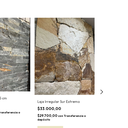
 5 cm
Laja de 20 XLL 
Laja Irregular Sur Extremo
$47.000,00
$33.000,00
ransferencia o
$42.300,00
con
$29.700,00
con
Transferencia o
depósito
depósito