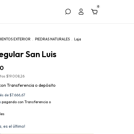
0
MIENTOS EXTERIOR
.
PIEDRAS NATURALES
.
Laja
regular San Luis
00
stos
$19.008,26
con
Transferencia o depósito
rés de
$7.666,67
o
pagando con Transferencia o
les
, es el último!