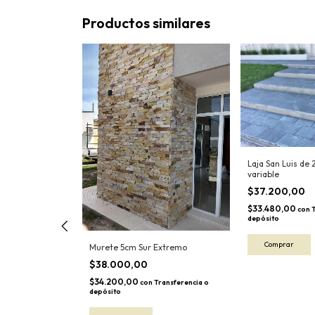
Productos similares
Laja San Luis de
variable
$37.200,00
$33.480,00
con
depósito
Murete 5cm Sur Extremo
$38.000,00
do
$34.200,00
con
Transferencia o
depósito
ansferencia o